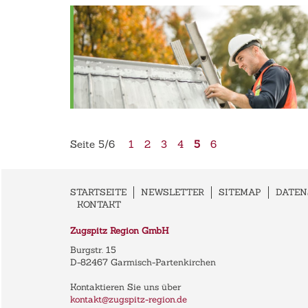
Seite 5/6
1
2
3
4
5
6
STARTSEITE
NEWSLETTER
SITEMAP
DATE
KONTAKT
Zugspitz Region GmbH
Burgstr. 15
D-82467 Garmisch-Partenkirchen
Kontaktieren Sie uns über
kontakt@zugspitz-region.de