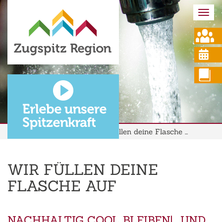
Togg
navi
Zugsp
Gremi
›
Team 
Gesel
›
Gesundheit & Soziales
Wir füllen deine Flasche ...
WIR FÜLLEN DEINE
FLASCHE AUF
NACHHALTIG COOL BLEIBEN! ...UND