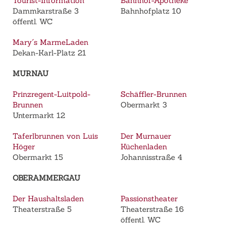
Tourist-Information
Bahnhof-Apotheke
Dammkarstraße 3
Bahnhofplatz 10
öffentl. WC
Mary´s MarmeLaden
Dekan-Karl-Platz 21
MURNAU
Prinzregent-Luitpold-
Schäffler-Brunnen
Brunnen
Obermarkt 3
Untermarkt 12
Taferlbrunnen von Luis
Der Murnauer
Höger
Küchenladen
Obermarkt 15
Johannisstraße 4
OBERAMMERGAU
Der Haushaltsladen
Passionstheater
Theaterstraße 5
Theaterstraße 16
öffentl. WC